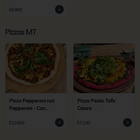
$6.900
Pizzas MT
Pizza Pepperoni not
Pizza Pesto Tofu
Pepperoni - Con
Colors
Beyond Sausage
$10.900
$7.100