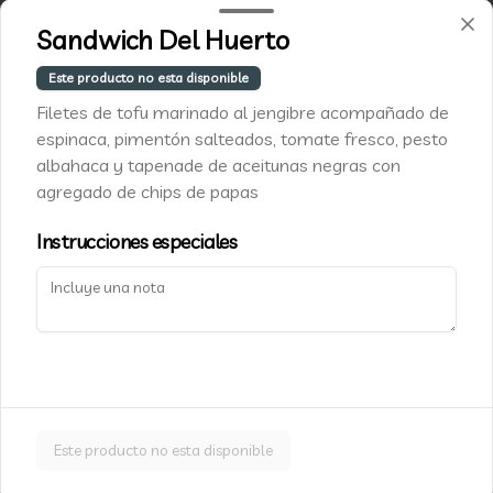
Luis Pasteur 5337, Vitacura
Sandwich Del Huerto
+562 2455 9010
Este producto no esta disponible
info@cafe-caju.com
Filetes de tofu marinado al jengibre acompañado de
Términos y condiciones
espinaca, pimentón salteados, tomate fresco, pesto
Política de privacidad
albahaca y tapenade de aceitunas negras con
agregado de chips de papas
Redes sociales
Instrucciones especiales
Instagram
Facebook
Mi cuenta
Pedir
Cajú Fidelity
Iniciar sesión
Este producto no esta disponible