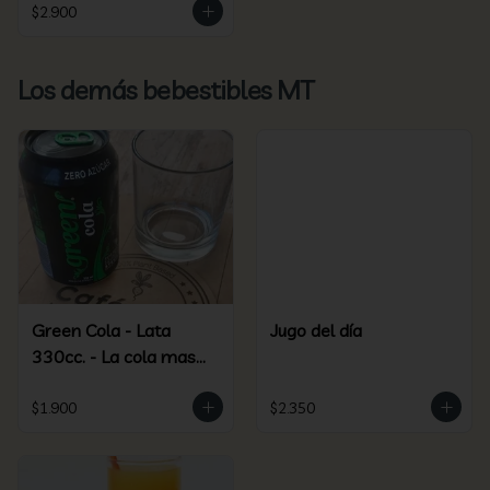
$2.900
Los demás bebestibles MT
Green Cola - Lata
Jugo del día
330cc. - La cola mas
green más saludable
$1.900
$2.350