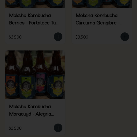
Moksha Kombucha
Moksha Kombucha
Berries - Fortalece Tu
Cúrcuma Gengibre -
Ser
Elixir Dorado
$3.500
$3.500
Moksha Kombucha
Maracuyá - Alegria
Silvestre
$3.500