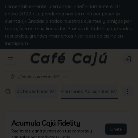
Lamentablemente , cerramos indefinidamente el 31
enero 2022 / La pandemia nos terminó por pasar la
cuenta :( / Gracias a todos nuestros clientes y amigos por
tanto, fueron muy lindos los 3 años de Café Cajú, grandes
recuerdos, grandes momentos / ver post de cierre en
Instagram
Abrir menu de navegación
Login
¿Dónde quieres pedir?
Los demás bebestibles MT
Porciones Adicionales MT
Acumula
Cajú Fidelity
Únete
Regístrate, gana puntos con tus compras y
canjealos por productos y más