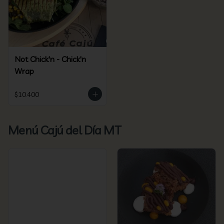
Not Chick'n - Chick'n
Wrap
$10.400
Menú Cajú del Día MT