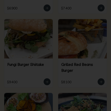
$6.900
$7.400
Fungi Burger Shiitake
Grilled Red Beans
Burger
$9.400
$8.100