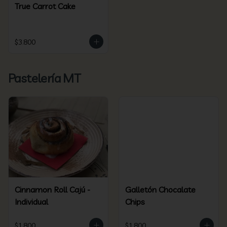
True Carrot Cake
$3.800
Pastelería MT
Cinnamon Roll Cajú -
Galletón Chocalate
Individual
Chips
$1.800
$1.800