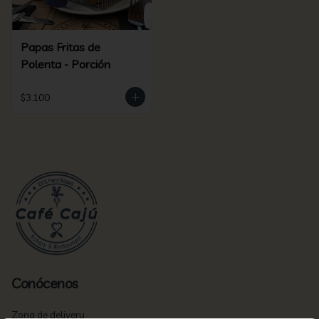
Papas Fritas de
Polenta - Porción
$3.100
Conócenos
Zona de delivery