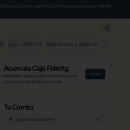
racias a todos nuestros clientes y amigos por tanto,
m
Login
MT
Jugos BLESS MT
Agua Mineral y Aguas MT
Cervezas Sin
Acumula
Cajú Fidelity
Únete
Regístrate, gana puntos con tus compras
y canjealos por productos y más
Tu Carrito
¿Dónde quieres pedir?