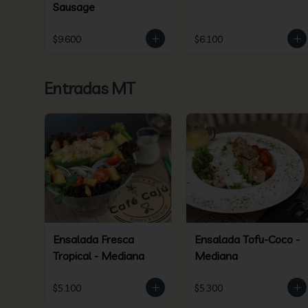
Sausage
$9.600
$6.100
Entradas MT
Ensalada Fresca
Ensalada Tofu-Coco -
Tropical - Mediana
Mediana
$5.100
$5.300