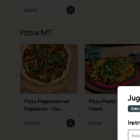
$6.900
Pizzas MT
Jug
Pizza Pepperoni not
Pizza Pesto Tofu
Pepperoni - Con
Colors
Este
Beyond Sausage
Instr
$10.900
$7.100