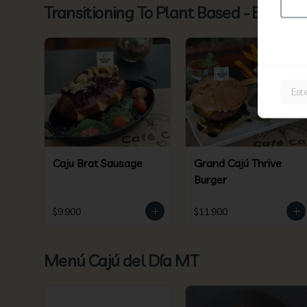
Transitioning To Plant Based - Especi
Est
Caju Brat Sausage
Grand Cajú Thrive
Burger
$9.900
$11.900
Menú Cajú del Día MT