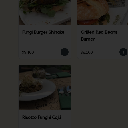
Fungi Burger Shiitake
Grilled Red Beans
Burger
$9.400
$8.100
Risotto Funghi Cajú