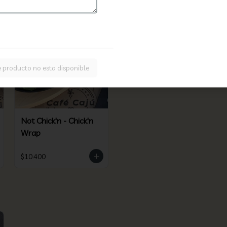
ales Cajú MT
e producto no esta disponible
Not Chick'n - Chick'n
Wrap
$10.400