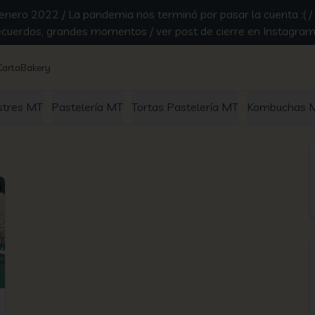
ero 2022 / La pandemia nos terminó por pasar la cuenta :( / G
recuerdos, grandes momentos / ver post de cierre en Instagra
Carta
Bakery
stres MT
Pastelería MT
Tortas Pastelería MT
Kombuchas 