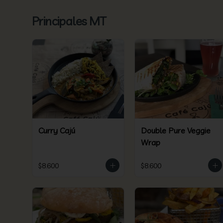
Principales MT
Curry Cajú
Double Pure Veggie
Wrap
$8.600
$8.600