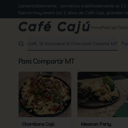
Lamentablemente , cerramos indefinidamente el 31 en
fueron muy lindos los 3 años de Café Cajú, grandes 
Home
Pide
Cajú Talks
Desayuno - Once y Todo el Día MT
Café, Té Artesanal & Chocolate Caliente MT
Po
Para Compartir MT
Chorrillana Cajú
Mexican Party