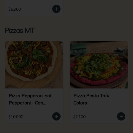
$6.900
Pizzas MT
Pizza Pepperoni not
Pizza Pesto Tofu
Pepperoni - Con
Colors
Beyond Sausage
$10.900
$7.100