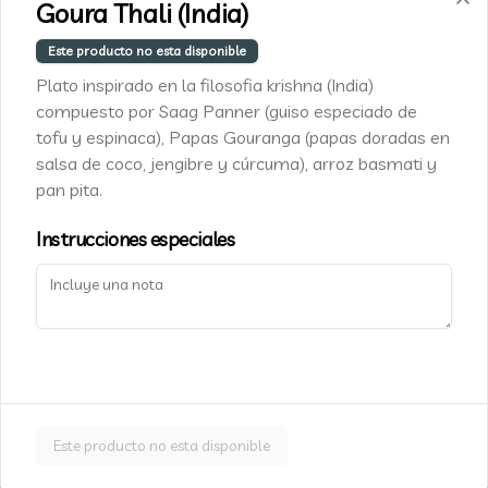
Goura Thali (India)
Luis Pasteur 5337, Vitacura
Este producto no esta disponible
+562 2455 9010
Plato inspirado en la filosofia krishna (India)
info@cafe-caju.com
compuesto por Saag Panner (guiso especiado de
Términos y condiciones
tofu y espinaca), Papas Gouranga (papas doradas en
Política de privacidad
salsa de coco, jengibre y cúrcuma), arroz basmati y
pan pita.
Redes sociales
Instrucciones especiales
Instagram
Facebook
Mi cuenta
Pedir
Cajú Fidelity
Iniciar sesión
Este producto no esta disponible