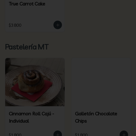
True Carrot Cake
$3.800
Pastelería MT
Cinnamon Roll Cajú -
Galletón Chocalate
Individual
Chips
$1.800
$1.800