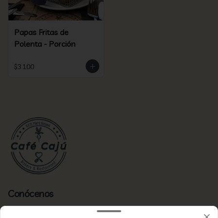
Papas Fritas de
Polenta - Porción
$3.100
Conócenos
Zona de delivery