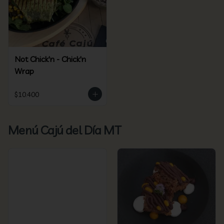
Not Chick'n - Chick'n
Wrap
$10.400
Menú Cajú del Día MT