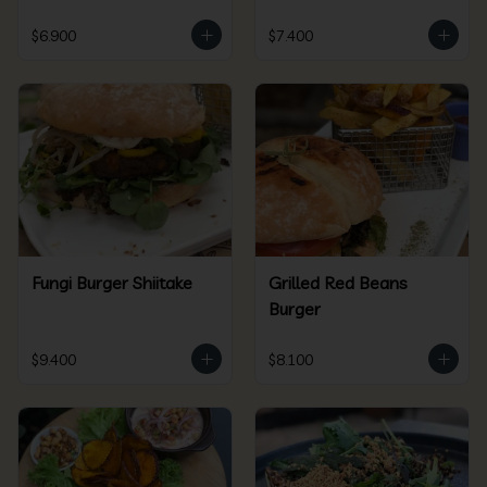
$6.900
$7.400
Fungi Burger Shiitake
Grilled Red Beans
Burger
$9.400
$8.100