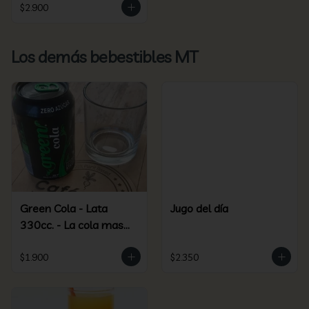
$2.900
Los demás bebestibles MT
Green Cola - Lata
Jugo del día
330cc. - La cola mas
green más saludable
$1.900
$2.350