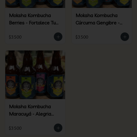
Moksha Kombucha
Moksha Kombucha
Berries - Fortalece Tu
Cúrcuma Gengibre -
Ser
Elixir Dorado
$3.500
$3.500
Moksha Kombucha
Maracuyá - Alegria
Silvestre
$3.500