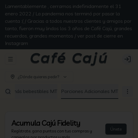
Lamentablemente , cerramos indefinidamente el 31
enero 2022 / La pandemia nos terminó por pasar la
cuenta :( / Gracias a todos nuestros clientes y amigos por
tanto, fueron muy lindos los 3 años de Café Cajú, grandes
recuerdos, grandes momentos / ver post de cierre en
Instagram
Abrir menu de navegación
Login
¿Dónde quieres pedir?
Los demás bebestibles MT
Porciones Adicionales MT
Acumula
Cajú Fidelity
Únete
Regístrate, gana puntos con tus compras y
canjealos por productos y más