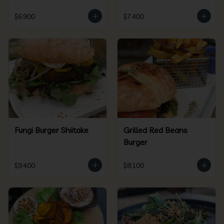
$6.900
$7.400
Fungi Burger Shiitake
Grilled Red Beans
Burger
$9.400
$8.100