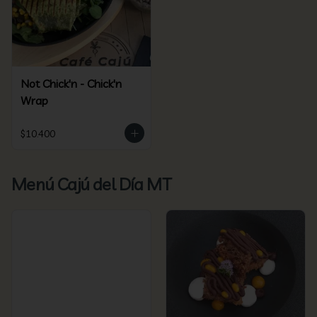
Not Chick'n - Chick'n
Wrap
$10.400
Menú Cajú del Día MT