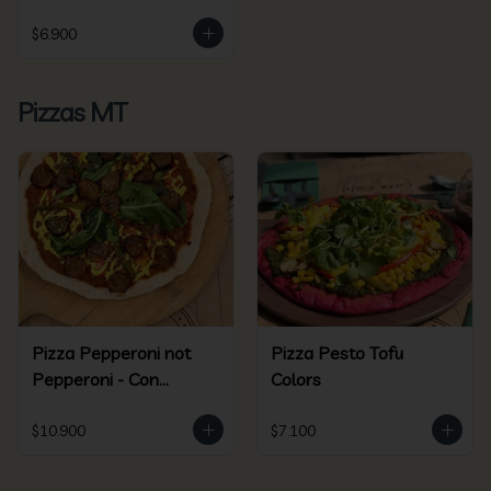
$6.900
Pizzas MT
Pizza Pepperoni not
Pizza Pesto Tofu
Pepperoni - Con
Colors
Beyond Sausage
$10.900
$7.100