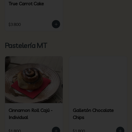
True Carrot Cake
$3.800
Pastelería MT
Cinnamon Roll Cajú -
Galletón Chocalate
Individual
Chips
$1.800
$1.800