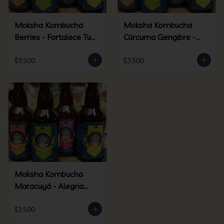
Moksha Kombucha
Moksha Kombucha
Berries - Fortalece Tu
Cúrcuma Gengibre -
Ser
Elixir Dorado
$3.500
$3.500
Moksha Kombucha
Maracuyá - Alegria
Silvestre
$3.500