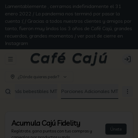
Lamentablemente , cerramos indefinidamente el 31
enero 2022 / La pandemia nos terminó por pasar la
cuenta :( / Gracias a todos nuestros clientes y amigos por
tanto, fueron muy lindos los 3 años de Café Cajú, grandes
recuerdos, grandes momentos / ver post de cierre en
Instagram
Abrir menu de navegación
Login
¿Dónde quieres pedir?
Los demás bebestibles MT
Porciones Adicionales MT
Acumula
Cajú Fidelity
Únete
Regístrate, gana puntos con tus compras y
canjealos por productos y más