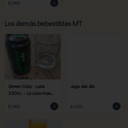
$2.900
Los demás bebestibles MT
Green Cola - Lata
Jugo del día
330cc. - La cola mas
green más saludable
$1.900
$2.350