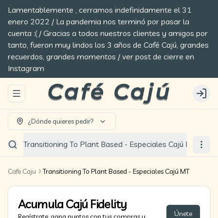
Lamentablemente , cerramos indefinidamente el 31
enero 2022 / La pandemia nos terminó por pasar la
cuenta :( / Gracias a todos nuestros clientes y amigos por
tanto, fueron muy lindos los 3 años de Café Cajú, grandes
recuerdos, grandes momentos / ver post de cierre en
Instagram
Abrir menu de navegación
Login
¿Dónde quieres pedir?
Transitioning To Plant Based - Especiales Cajú MT
Cafe Caju
Transitioning To Plant Based - Especiales Cajú MT
Acumula
Cajú Fidelity
Únete
Regístrate, gana puntos con tus compras y