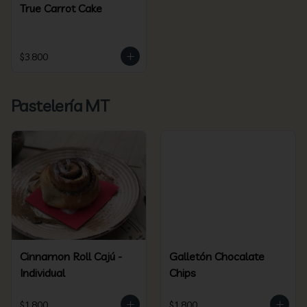
True Carrot Cake
$3.800
Pastelería MT
Cinnamon Roll Cajú -
Galletón Chocalate
Individual
Chips
$1.800
$1.800