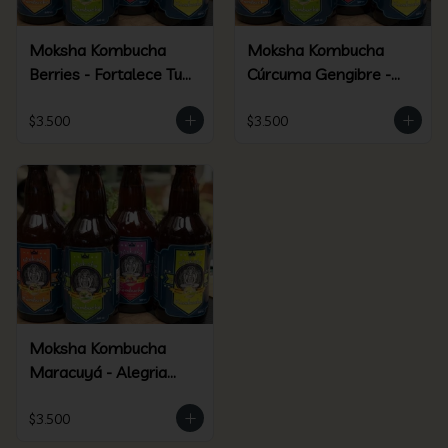
Moksha Kombucha
Moksha Kombucha
Berries - Fortalece Tu
Cúrcuma Gengibre -
Ser
Elixir Dorado
$3.500
$3.500
Moksha Kombucha
Maracuyá - Alegria
Silvestre
$3.500