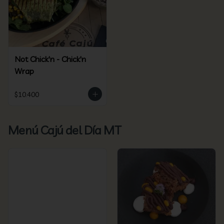
Not Chick'n - Chick'n
Wrap
$10.400
Menú Cajú del Día MT