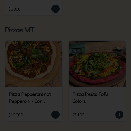
$6.900
Pizzas MT
Pizza Pepperoni not
Pizza Pesto Tofu
Pepperoni - Con
Colors
Beyond Sausage
$10.900
$7.100