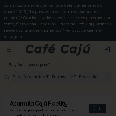
Lamentablemente , cerramos indefinidamente el 31
enero 2022 / La pandemia nos terminó por pasar la
cuenta :( / Gracias a todos nuestros clientes y amigos por
tanto, fueron muy lindos los 3 años de Café Cajú, grandes
recuerdos, grandes momentos / ver post de cierre en
Instagram
Abrir menu de navegación
Login
¿Dónde quieres pedir?
Para Compartir MT
Entradas MT
Principales MT
Pi
Acumula
Cajú Fidelity
Únete
Regístrate, gana puntos con tus compras y
canjealos por productos y más