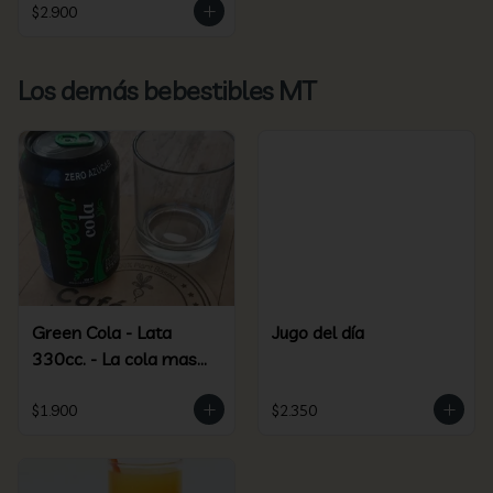
$2.900
Los demás bebestibles MT
Green Cola - Lata
Jugo del día
330cc. - La cola mas
green más saludable
$1.900
$2.350