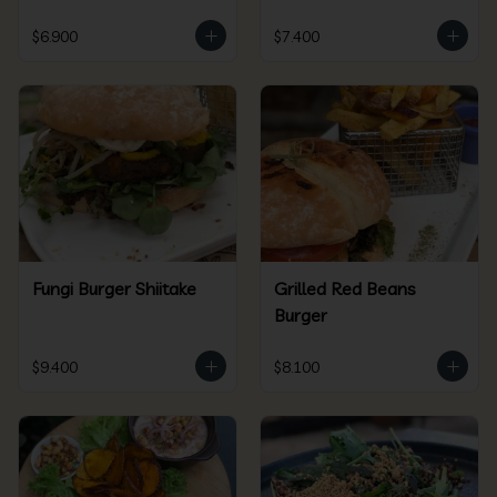
$6.900
$7.400
Fungi Burger Shiitake
Grilled Red Beans
Burger
$9.400
$8.100