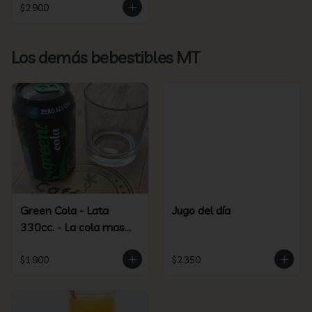
$2.900
Los demás bebestibles MT
Green Cola - Lata
Jugo del día
330cc. - La cola mas
green más saludable
$1.900
$2.350