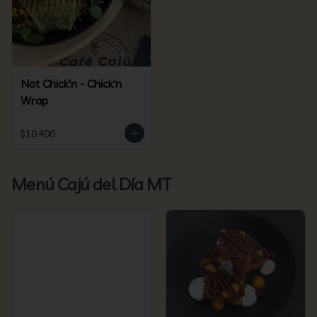
Not Chick'n - Chick'n
Wrap
$10.400
Menú Cajú del Día MT