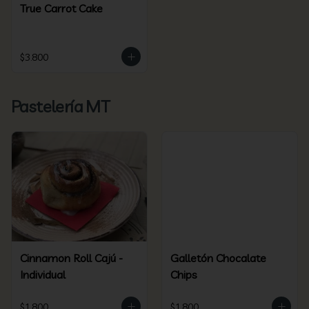
True Carrot Cake
$3.800
Pastelería MT
Cinnamon Roll Cajú -
Galletón Chocalate
Individual
Chips
$1.800
$1.800