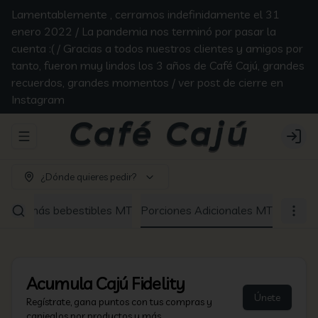
Lamentablemente , cerramos indefinidamente el 31
enero 2022 / La pandemia nos terminó por pasar la
cuenta :( / Gracias a todos nuestros clientes y amigos por
tanto, fueron muy lindos los 3 años de Café Cajú, grandes
recuerdos, grandes momentos / ver post de cierre en
Instagram
Abrir menu de navegación
Login
¿Dónde quieres pedir?
Los demás bebestibles MT
Porciones Adicionales MT
Acumula
Cajú Fidelity
Únete
Regístrate, gana puntos con tus compras y
canjealos por productos y más