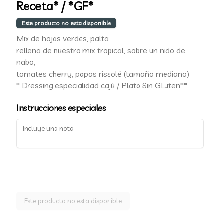
Receta* / *GF*
Luis Pasteur 5337, Vitacura
Este producto no esta disponible
+562 2455 9010
Mix de hojas verdes, palta
info@cafe-caju.com
rellena de nuestro mix tropical, sobre un nido de
Términos y condiciones
nabo,
Política de privacidad
tomates cherry, papas rissolé (tamaño mediano)
* Dressing especialidad cajú / Plato Sin GLuten**
Redes sociales
Instrucciones especiales
Instagram
Facebook
Mi cuenta
Pedir
Cajú Fidelity
Iniciar sesión
Este producto no esta disponible