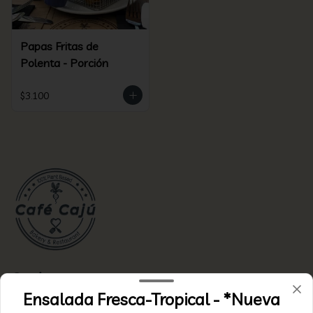
Papas Fritas de
Polenta - Porción
$3.100
Conócenos
Ensalada Fresca-Tropical - *Nueva
Zona de delivery