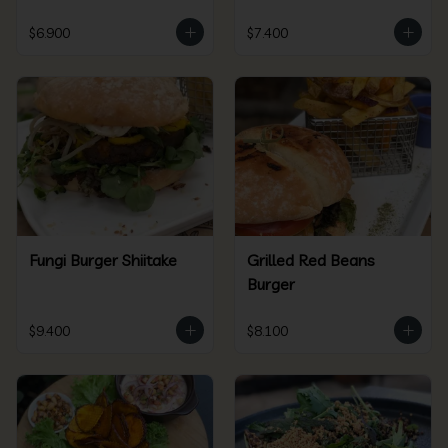
$6.900
$7.400
Fungi Burger Shiitake
Grilled Red Beans
Burger
$9.400
$8.100