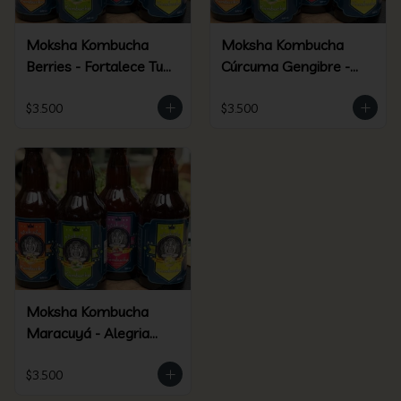
Moksha Kombucha
Moksha Kombucha
Berries - Fortalece Tu
Cúrcuma Gengibre -
Ser
Elixir Dorado
$3.500
$3.500
Moksha Kombucha
Maracuyá - Alegria
Silvestre
$3.500