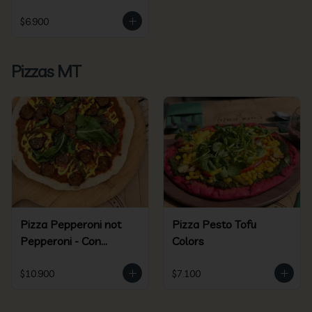
$6.900
Pizzas MT
Pizza Pepperoni not
Pizza Pesto Tofu
Pepperoni - Con
Colors
Beyond Sausage
$10.900
$7.100