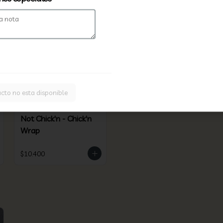
ales Cajú MT
cto no esta disponible
Not Chick'n - Chick'n
Wrap
$10.400