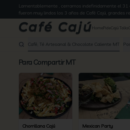
Lamentablemente , cerramos indefinidamente el 31 en
fueron muy lindos los 3 años de Café Cajú, grandes 
Home
Pide
Cajú Talks
Desayuno - Once y Todo el Día MT
Café, Té Artesanal & Chocolate Caliente MT
Po
Para Compartir MT
Chorrillana Cajú
Mexican Party