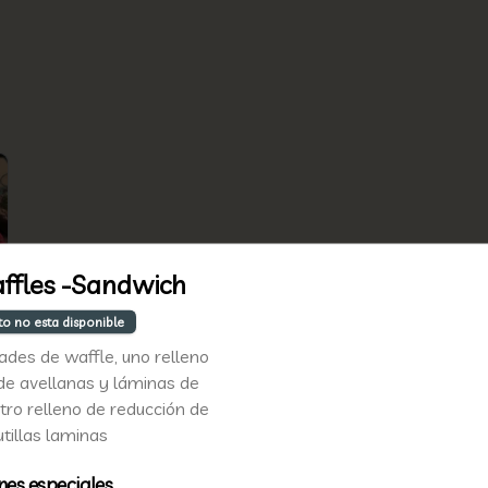
ffles -Sandwich
to no esta disponible
ades de waffle, uno relleno
de avellanas y láminas de
tro relleno de reducción de
utillas laminas
nes especiales