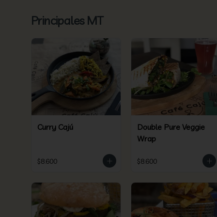
Principales MT
Curry Cajú
Double Pure Veggie
Wrap
$8.600
$8.600