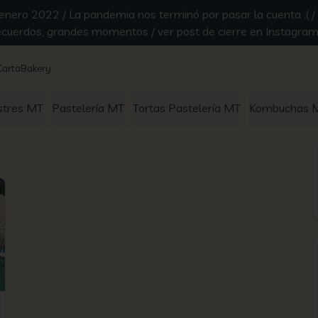
ero 2022 / La pandemia nos terminó por pasar la cuenta :( / G
recuerdos, grandes momentos / ver post de cierre en Instagra
Carta
Bakery
stres MT
Pastelería MT
Tortas Pastelería MT
Kombuchas 