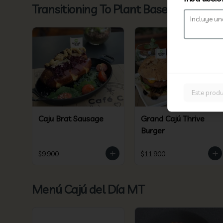
Transitioning To Plant Based - Especi
Este produ
Caju Brat Sausage
Grand Cajú Thrive
Burger
$9.900
$11.900
Menú Cajú del Día MT