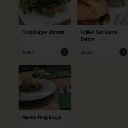
Fungi Burger Shiitake
Grilled Red Beans
Burger
$9.400
$8.100
Risotto Funghi Cajú