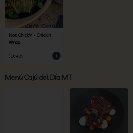
Not Chick'n - Chick'n
Wrap
$10.400
Menú Cajú del Día MT