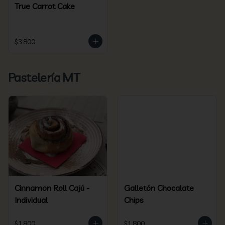
True Carrot Cake
$3.800
Pastelería MT
Cinnamon Roll Cajú -
Galletón Chocalate
Individual
Chips
$1.800
$1.800