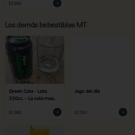
$2.900
Los demás bebestibles MT
Green Cola - Lata
Jugo del día
330cc. - La cola mas
green más saludable
$1.900
$2.350