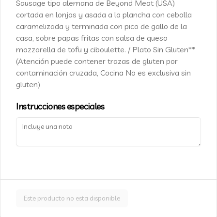
Sausage tipo alemana de Beyond Meat (USA)
Luis Pasteur 5337, Vitacura
cortada en lonjas y asada a la plancha con cebolla
+562 2455 9010
caramelizada y terminada con pico de gallo de la
casa, sobre papas fritas con salsa de queso
info@cafe-caju.com
mozzarella de tofu y ciboulette. / Plato Sin Gluten**
Términos y condiciones
(Atención puede contener trazas de gluten por
Política de privacidad
contaminación cruzada, Cocina No es exclusiva sin
gluten)
Redes sociales
Instrucciones especiales
Instagram
Facebook
Mi cuenta
Pedir
Cajú Fidelity
Iniciar sesión
Este producto no esta disponible