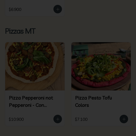
$6.900
Pizzas MT
Pizza Pepperoni not
Pizza Pesto Tofu
Pepperoni - Con
Colors
Beyond Sausage
$10.900
$7.100