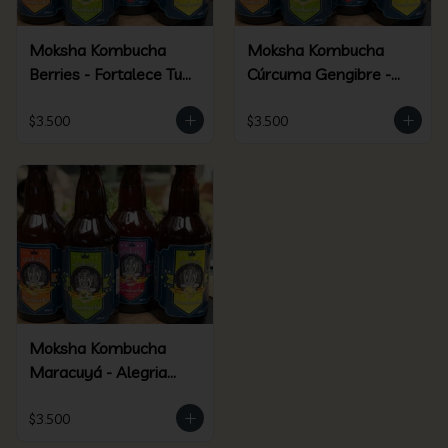
Moksha Kombucha
Moksha Kombucha
Berries - Fortalece Tu
Cúrcuma Gengibre -
Ser
Elixir Dorado
$3.500
$3.500
Moksha Kombucha
Maracuyá - Alegria
Silvestre
$3.500