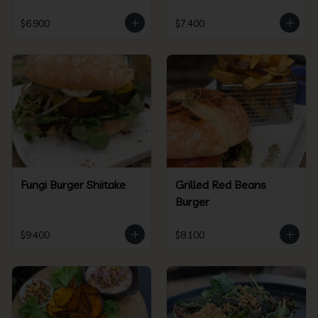
$6.900
$7.400
Fungi Burger Shiitake
Grilled Red Beans
Burger
$9.400
$8.100