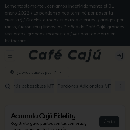
Lamentablemente , cerramos indefinidamente el 31
enero 2022 / La pandemia nos terminó por pasar la
cuenta :( / Gracias a todos nuestros clientes y amigos por
tanto, fueron muy lindos los 3 años de Café Cajú, grandes
recuerdos, grandes momentos / ver post de cierre en
Instagram
Abrir menu de navegación
Login
¿Dónde quieres pedir?
Los demás bebestibles MT
Porciones Adicionales MT
Acumula
Cajú Fidelity
Únete
Regístrate, gana puntos con tus compras y
canjealos por productos y más