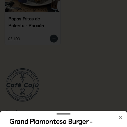
Papas Fritas de
Polenta - Porción
$3.100
Conócenos
Grand Piamontesa Burger -
Zona de delivery