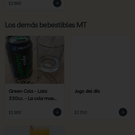
$2.900
Los demás bebestibles MT
Green Cola - Lata
Jugo del día
330cc. - La cola mas
green más saludable
$1.900
$2.350