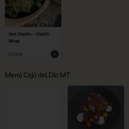
Not Chick'n - Chick'n
Wrap
$10.400
Menú Cajú del Día MT