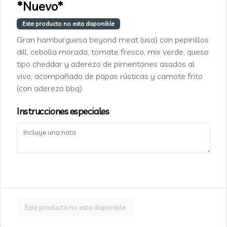
*Nuevo*
Luis Pasteur 5337, Vitacura
Este producto no esta disponible
+562 2455 9010
Gran hamburguesa beyond meat (usa) con pepinillos
info@cafe-caju.com
dill, cebolla morada, tomate fresco, mix verde, queso
Términos y condiciones
tipo cheddar y aderezo de pimentones asados al
Política de privacidad
vivo, acompañado de papas rústicas y camote frito
(con aderezo bbq)
Redes sociales
Instrucciones especiales
Instagram
Facebook
Mi cuenta
Pedir
Cajú Fidelity
Iniciar sesión
Este producto no esta disponible