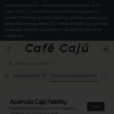
Lamentablemente , cerramos indefinidamente el 31
enero 2022 / La pandemia nos terminó por pasar la
cuenta :( / Gracias a todos nuestros clientes y amigos por
tanto, fueron muy lindos los 3 años de Café Cajú, grandes
recuerdos, grandes momentos / ver post de cierre en
Instagram
Abrir menu de navegación
Login
¿Dónde quieres pedir?
Los demás bebestibles MT
Porciones Adicionales MT
Acumula
Cajú Fidelity
Únete
Regístrate, gana puntos con tus compras y
canjealos por productos y más