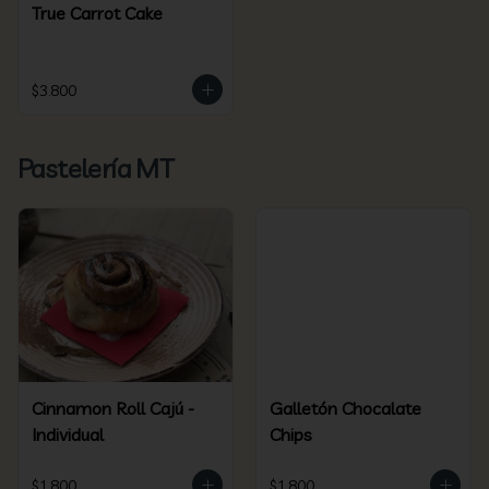
True Carrot Cake
$3.800
Pastelería MT
Cinnamon Roll Cajú -
Galletón Chocalate
Individual
Chips
$1.800
$1.800