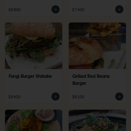
$6.900
$7.400
Fungi Burger Shiitake
Grilled Red Beans
Burger
$9.400
$8.100