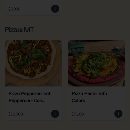
$6.900
Pizzas MT
Pizza Pepperoni not
Pizza Pesto Tofu
Pepperoni - Con
Colors
Beyond Sausage
$10.900
$7.100