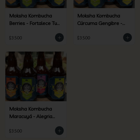
Moksha Kombucha
Moksha Kombucha
Berries - Fortalece Tu
Cúrcuma Gengibre -
Ser
Elixir Dorado
$3.500
$3.500
Moksha Kombucha
Maracuyá - Alegria
Silvestre
$3.500